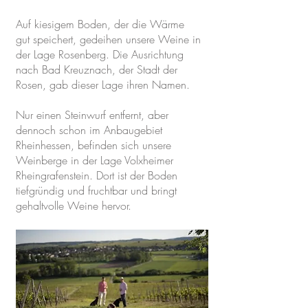
Auf kiesigem Boden, der die Wärme
gut speichert, gedeihen unsere Weine in
der Lage Rosenberg. Die Ausrichtung
nach Bad Kreuznach, der Stadt der
Rosen, gab dieser Lage ihren Namen.
Nur einen Steinwurf entfernt, aber
dennoch schon im Anbaugebiet
Rheinhessen, befinden sich unsere
Weinberge in der Lage Volxheimer
Rheingrafenstein. Dort ist der Boden
tiefgründig und fruchtbar und bringt
gehaltvolle Weine hervor.